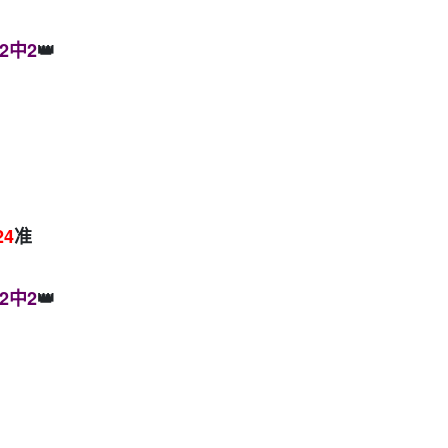
2中2
👑
24
准
2中2
👑