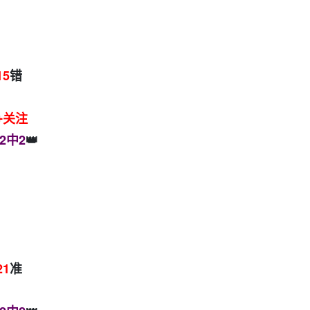
15
错
+关注
2中2
👑
21
准