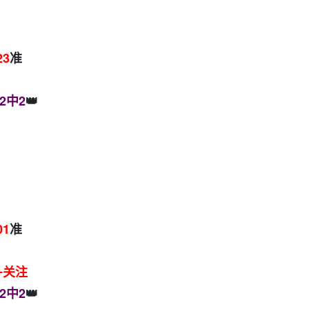
23
准
2中2
👑
01
准
+关注
2中2
👑