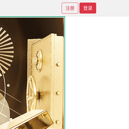
注册
登录