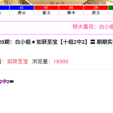
特大喜讯：白小姐论坛全面
20期：白小姐★如获至宝【十组2中2】〓 期期
者
：
如获至宝
浏览量
：
18500
2中2
👑