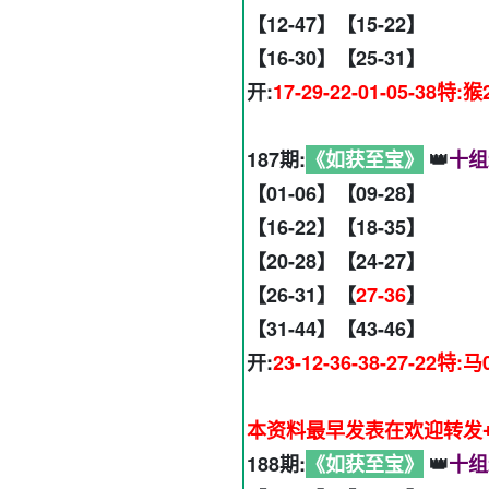
【12-47】【15-22】
【16-30】【25-31】
开:
17-29-22-01-05-38特:猴
187期:
《如获至宝》
👑
十组
【01-06】【09-28】
【16-22】【18-35】
【20-28】【24-27】
【26-31】【
27-36
】
【31-44】【43-46】
开:
23-12-36-38-27-22特:马
本资料最早发表在欢迎转发
188期:
《如获至宝》
👑
十组