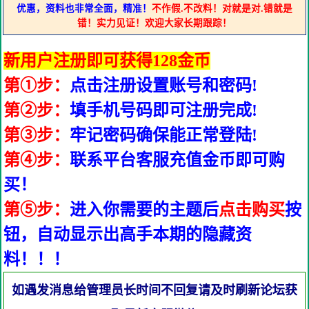
优惠，资料也非常全面，精准！
不作假.不改料！对就是对.错就是
错！实力见证！欢迎大家长期跟踪！
新用户注册即可获得128金币
第①步：
点击注册设置账号和密码!
第②步：
填手机号码即可注册完成!
第③步：
牢记密码确保能正常登陆!
第④步：
联系平台客服充值金币即可购
买！
第⑤步：
进入你需要的主题后
点击购买
按
钮，自动显示出高手本期的隐藏资
料！！！
如遇发消息给管理员长时间不回复请及时刷新论坛获