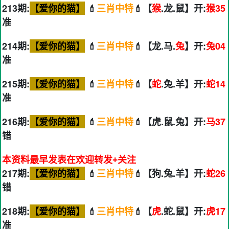
213期:
【爱你的猫】
💄
三肖中特
💄【
猴
.龙.鼠】开:
猴35
准
214期:
【爱你的猫】
💄
三肖中特
💄【龙.马.
兔
】开:
兔04
准
215期:
【爱你的猫】
💄
三肖中特
💄【
蛇
.兔.羊】开:
蛇14
准
216期:
【爱你的猫】
💄
三肖中特
💄【虎.鼠.兔】开:
马37
错
本资料最早发表在欢迎转发+关注
217期:
【爱你的猫】
💄
三肖中特
💄【狗.兔.羊】开:
蛇26
错
218期:
【爱你的猫】
💄
三肖中特
💄【
虎
.蛇.鼠】开:
虎17
准