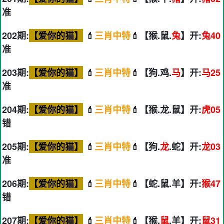
准
202期:
【爱你的猫】
💄
三肖中特
💄【猴.鼠.
兔
】开:
兔40
准
203期:
【爱你的猫】
💄
三肖中特
💄【狗.鸡.
马
】开:
马25
准
204期:
【爱你的猫】
💄
三肖中特
💄【猴.龙.鼠】开:
虎05
错
205期:
【爱你的猫】
💄
三肖中特
💄【狗.
龙
.蛇】开:
龙03
准
206期:
【爱你的猫】
💄
三肖中特
💄【蛇.鼠.羊】开:
猴47
错
207期:
【爱你的猫】
💄
三肖中特
💄【猴.
鼠
.羊】开:
鼠31