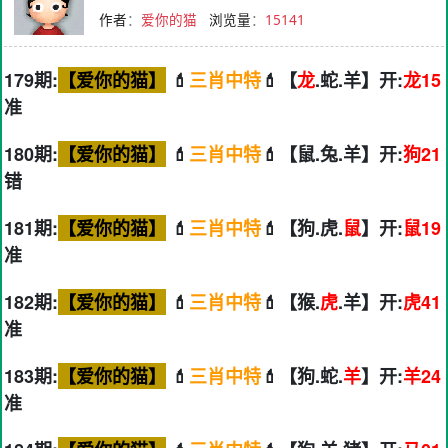
作者
：
爱你的猫
浏览量
：
15141
179期:
【爱你的猫】
💄
三肖中特
💄【
龙
.蛇.羊】开:
龙15
准
180期:
【爱你的猫】
💄
三肖中特
💄【鼠.兔.羊】开:
狗21
错
181期:
【爱你的猫】
💄
三肖中特
💄【狗.虎.
鼠
】开:
鼠19
准
182期:
【爱你的猫】
💄
三肖中特
💄【猴.
虎
.羊】开:
虎41
准
183期:
【爱你的猫】
💄
三肖中特
💄【狗.蛇.
羊
】开:
羊24
准