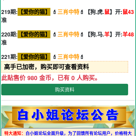
219期:
【爱你的猫】
💄
三肖中特
💄【狗.虎.
鼠
】开:
鼠43
准
220期:
【爱你的猫】
💄
三肖中特
💄【狗.马.
羊
】开:
羊48
准
221期:
【爱你的猫】
💄
三肖中特
💄
高手已加密，购买即可查看资料
此贴售价 980 金币，已有 0 人购买。
购买资料
特大通知：
白小姐论坛全面升级，为了回馈所有论坛用户，价格特大