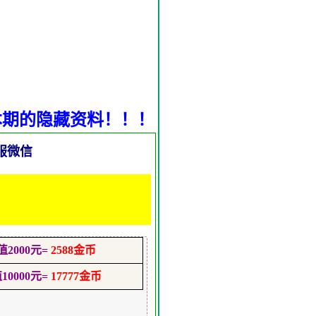
本期的隐藏资料！！！
服微信
值2000元=
2588金币
10000元=
17777金币