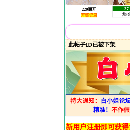
此帖子ID已被下架
特大通知：
白小姐论
精准！
不作假
新用户注册即可获得1