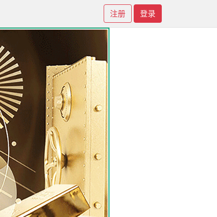
注册
登录