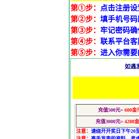
第①步：
点击注册设
第②步：
填手机号码
第③步：
牢记密码确
第④步：
联系平台客
第⑤步：
进入你需要
如遇
充值500元=
600
金
充值3000元=
4288
注意：
请绕开开奖日下午20
注意：
高手发表的资料，考