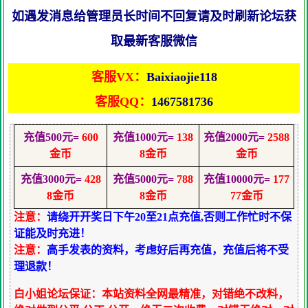
如遇发消息给管理员长时间不回复请及时刷新论坛获
取最新客服微信
客服VX：
Baixiaojie118
客服QQ：
1467581736
充值500元=
600
充值1000元=
13
8
充值2000元=
2588
金币
8金币
金币
充值3000元=
428
充值5000元=
788
充值10000元=
177
8
金币
8金币
77金币
注意：
请绕开开奖日下午20至21点充值,否则工作忙时不保
证能及时充进！
注意：
高手发表的资料，考虑好后再充值，充值后将不受
理退款！
白小姐论坛保证：本站资料全网最精准，对错绝不改料，