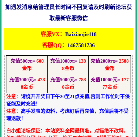
如遇发消息给管理员长时间不回复请及时刷新论坛获
取最新客服微信
客服VX：
Baixiaojie118
客服QQ：
1467581736
充值500元=
600
充值1000元=
13
8
充值2000元=
2588
金币
8金币
金币
充值3000元=
428
充值5000元=
788
充值10000元=
177
8
金币
8金币
77金币
注意：
请绕开开奖日下午20至21点充值,否则工作忙时不保
证能及时充进！
注意：
高手发表的资料，考虑好后再充值，充值后将不受
理退款！
白小姐论坛保证：本站资料全网最精准，对错绝不改料，