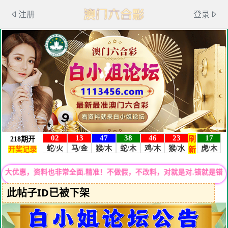
注册
登录
资料也非常全面.精准！不做假，不改料，对就是对.错就是错！实力见证，欢迎
此帖子ID已被下架