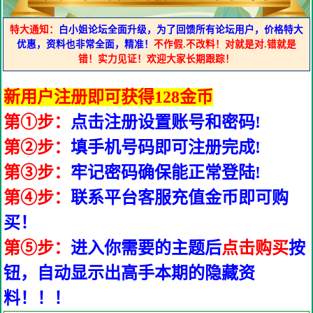
特大通知：
白小姐论坛全面升级，为了回馈所有论坛用户，价格特大
优惠，资料也非常全面，精准！
不作假.不改料！对就是对.错就是
错！实力见证！欢迎大家长期跟踪！
新用户注册即可获得128金币
第①步：
点击注册设置账号和密码!
第②步：
填手机号码即可注册完成!
第③步：
牢记密码确保能正常登陆!
第④步：
联系平台客服充值金币即可购
买！
第⑤步：
进入你需要的主题后
点击购买
按
钮，自动显示出高手本期的隐藏资
料！！！