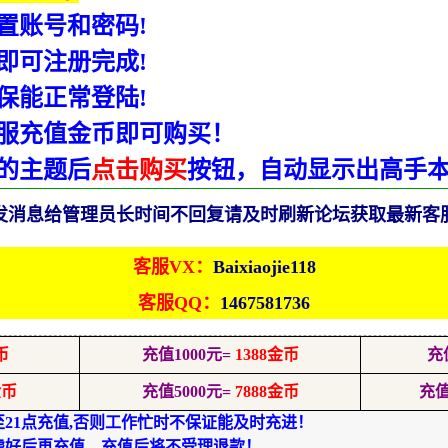
置账号和密码!
即可注册完成!
保能正常登陆!
服充值金币即可购买！
的主题后
点击购买
按钮，自动显示出高手
发消息给管理员长时间不回复请及时刷新论坛获取最新客
客服VX：
Baixiaojie118
客服QQ：
1467581736
币
充值1000元=
13
88金币
充
金币
充值5000元=
7888金币
充值
至21点充值,否则工作忙时不保证能及时充进！
虑好后再充值，充值后将不受理退款！