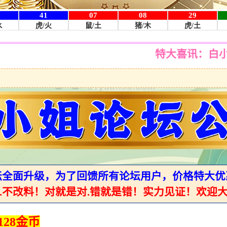
特大喜讯：白小姐论
坛全面升级，为了回馈所有论坛用户，价格特大优
.不改料！对就是对.错就是错！实力见证！欢迎
28金币