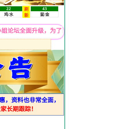
坛全面升级，为了回馈论坛所有用户，价格特大优惠，
惠，资料也非常全面，
大家长期跟踪！