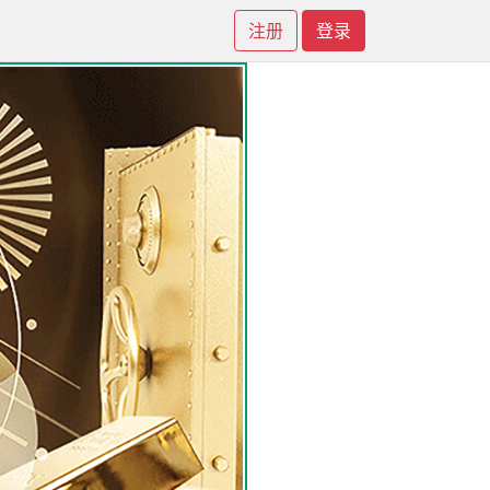
注册
登录